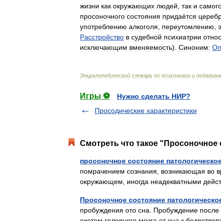
жизни
как
окружающих
людей
,
так
и
самог
просоночного
состояния
придаётся
цереб
употреблению
алкоголя
,
переутомлению
,
Расстройство
в
судебной
психиатрии
отно
исключающим
вменяемость
).
Синоним:
Оп
Энциклопедический
словарь
по
психологии
и
педагоги
Игры ⚽
Нужно сделать НИР?
Просодические характеристики
Смотреть что такое "Просоночное 
просоночное состояние патологическо
помрачением сознания, возникающая во в
окружающем, иногда неадекватными де
Просоночное состояние патологическо
пробуждения ото сна. Пробуждение после 
систем головного мозга от сна к бодрств