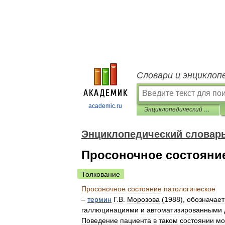
Словари и энциклоп
academic.ru
Энциклопедический словарь по психологии и педагогике
Энциклопедический словарь
Просоночное состояние
Толкование
Просоночное
состояние
патологическое
–
термин
Г
.
В
.
Морозова
(
1988
),
обозначает
галлюцинациями
и
автоматизированными
Поведение
пациента
в
таком
состоянии
мо