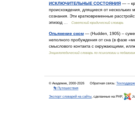
ИСКЛЮЧИТЕЛЬНЫЕ СОСТОЯНИЯ
— – кр
происхождения, длящиеся от нескольких 
сознания. Эти кратковременные расстрой
эпизод …
Советский юридический словарь
Опьянение сном
— (Hudden, 1905) – сум
неполного пробуждения от сна (в фазе «м
смыслового контакта с окружающими, илл
Энциклопедический словарь по психологии и педагоги
© Академик, 2000-2026
Обратная связь:
Техподдерж
👣 Путешествия
Экспорт словарей на сайты
, сделанные на PHP,
Jo