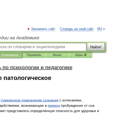
Запомнить сайт
Словарь на свой сайт
RU
едии на Академике
Найти!
Толкования
Переводы
Книги
Игры ⚽
 по психологии и педагогике
 патологическое
сумеречное
помрачение
сознания
с
иллюзиями
,
действиями
,
возникающее
в
период
пробуждения
от
сна
.
жет
представлять
определённую
опасность
для
здоровья
и