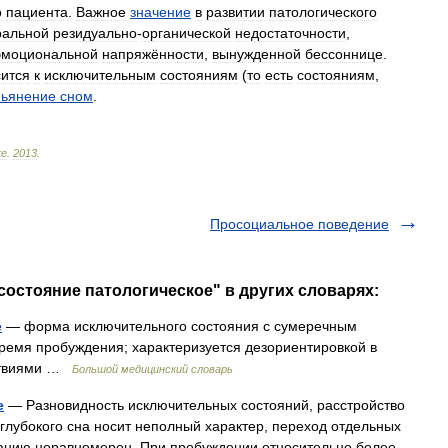
о
пациента
.
Важное
значение
в
развитии
патологического
ральной
резидуально
-
органической
недостаточности
,
эмоциональной
напряжённости
,
вынужденной
бессоннице
.
сится
к
исключительным
состояниям
(
то
есть
состояниям
,
ьянение
сном
.
ке
.
2013
.
Просоциальное поведение
состояние патологическое" в других словарях:
е
— форма исключительного состояния с сумеречным
ремя пробуждения; характеризуется дезориентировкой в
йствиями …
Большой медицинский словарь
е
— Разновидность исключительных состояний, расстройство
глубокого сна носит неполный характер, переход отдельных
ованию неравномерен. При пробуждении относительно более…