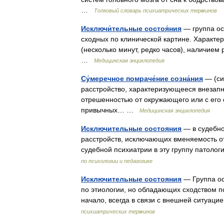
…
Толковый словарь психиатрических терминов
Исключи́тельные состоя́ния
— группа ос
сходных по клинической картине. Характ
(несколько минут, редко часов), наличие
…
Медицинская энциклопедия
Су́меречное помраче́ние созна́ния
— (си
расстройство, характеризующееся внезапн
отрешенностью от окружающего или с его
привычных… …
Медицинская энциклопедия
Исключительные состояния
— в судебно
расстройств, исключающих вменяемость о
судебной психиатрии в эту группу патоло
по психологии и педагогике
Исключительные состояния
— Группа ос
по этиологии, но обладающих сходством п
начало, всегда в связи с внешней ситуац
психиатрических терминов