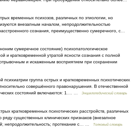
трых временных психозов, различных по этиологии, но
еризуются внезапным началом, непродолжительностью
м расстроенного сознания, преимущественно сумеречного, с…
ноним сумеречное состояние) психопатологическое
ой и кратковременной утратой ясности сознания с полной
 отрывочным и искаженным восприятием при сохранении
й психиатрии группа острых и кратковременных психотических
тносительно совершённого правонарушения. В отечественной
гических состояний включаются: 1.… …
Энциклопедический словарь
трых кратковременных психотических расстройств, различных
о ряду существенных клинических признаков (внезапное
ией; непродолжительность; протекание с… …
Толковый словарь