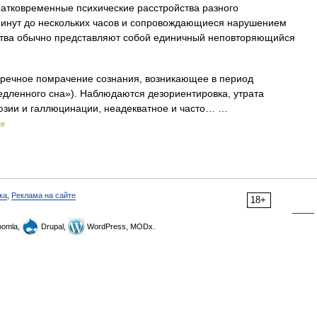
атковременные психические расстройства разного
минут до нескольких часов и сопровождающиеся нарушением
ства обычно представляют собой единичный неповторяющийся
еречное помрачение сознания, возникающее в период
едленного сна»). Наблюдаются дезориентировка, утрата
юзии и галлюцинации, неадекватное и часто… …
ке
ка
,
Реклама на сайте
18+
omla,
Drupal,
WordPress, MODx.